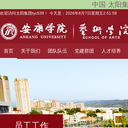
中国·太阳集团t
欢迎访问太阳集团tyc539！
今天是：
2026年8月7日星期五2:51:58
首页
关于我们
团队队伍
党建群团
人才培养
员工工作