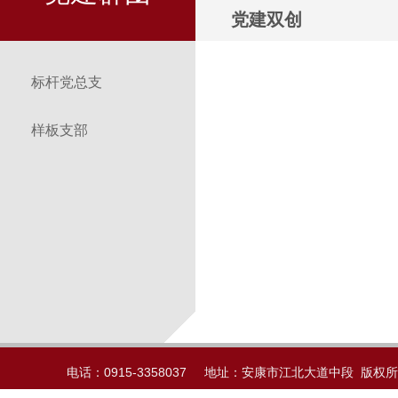
党建双创
标杆党总支
样板支部
电话：0915-3358037 地址：安康市江北大道中段 版权所有 中国·太阳